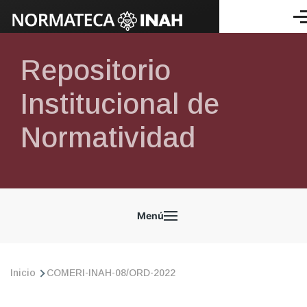
Pasar al contenido principal
Me
Repositorio
Institucional de
Normatividad
NORMATECA
Menú
Ruta
Inicio
COMERI-INAH-08/ORD-2022
de