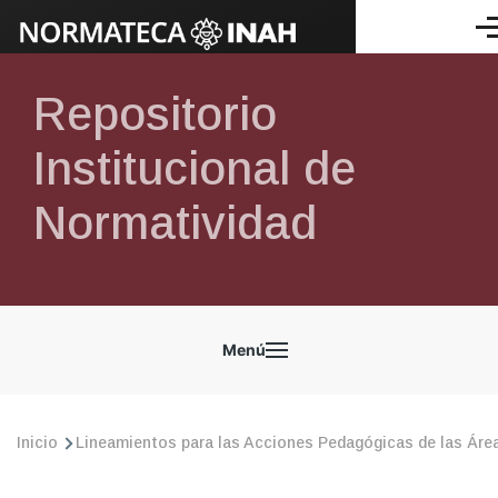
Pasar al contenido principal
Me
Repositorio
Institucional de
Normatividad
NORMATECA
Menú
Ruta
Inicio
Lineamientos para las Acciones Pedagógicas de las Área
de