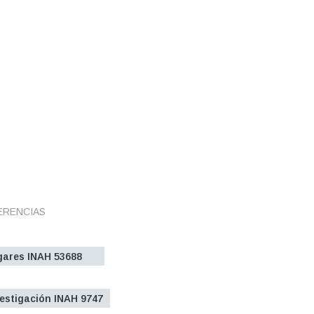
ERENCIAS
gares INAH 53688
sta
icional
e
ciones
vestigación INAH 9747
sta
icional