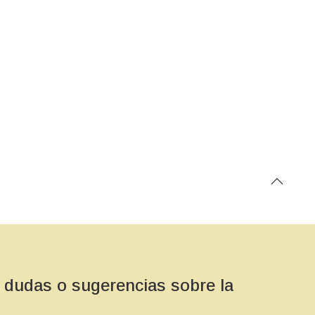
e
ciones
 dudas o sugerencias sobre la