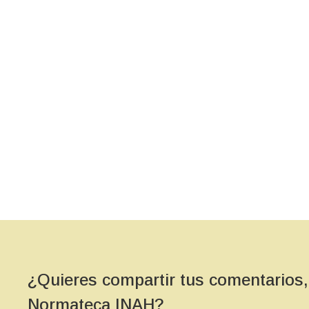
d
ac
¿Quieres compartir tus comentarios,
Normateca INAH?