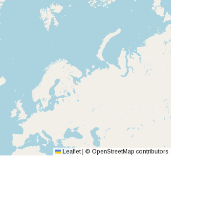
Leaflet
|
©
OpenStreetMap
contributors