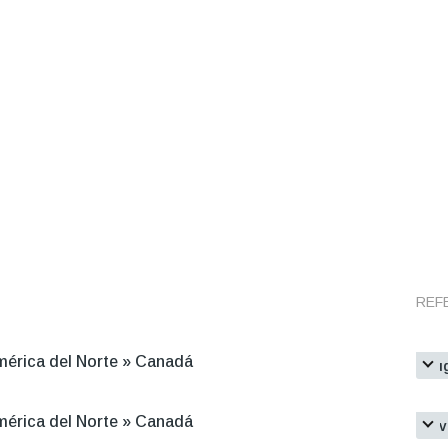
REF
érica del Norte
»
Canadá
Lu
Li
ad
d
ac
érica del Norte
»
Canadá
In
Li
ad