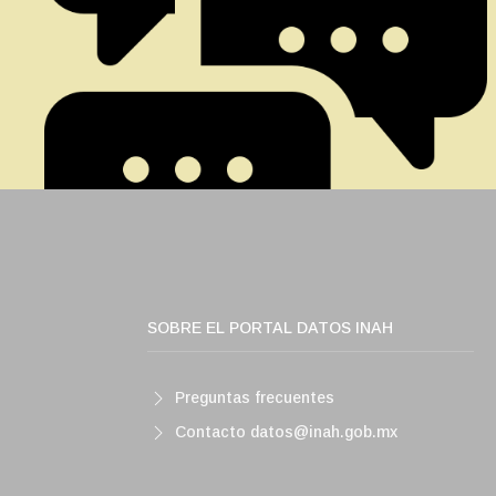
SOBRE EL PORTAL DATOS INAH
Preguntas frecuentes
Contacto datos@inah.gob.mx